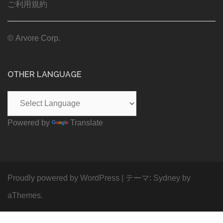
ご利用規約
© Arvore Corp.
OTHER LANGUAGE
Powered by
Translate
Proudly powered by WordPress
|
テーマ:
Sydney
by
aThemes.