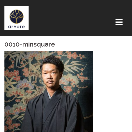
コ
ン
テ
ン
ツ
0010-minsquare
へ
ス
キ
ッ
プ