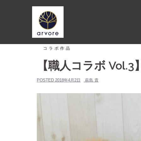
コ
ン
テ
ン
ツ
へ
コラボ作品
ス
【職人コラボ Vol.3
キ
ッ
プ
POSTED
2018年4月2日
萩島 貴