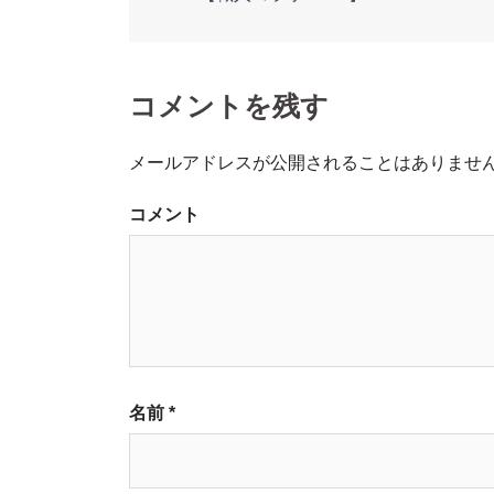
投
稿
ナ
コメントを残す
ビ
メールアドレスが公開されることはありませ
ゲ
コメント
ー
シ
ョ
ン
名前
*