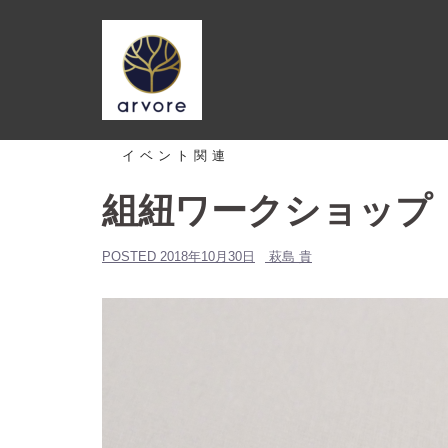
コ
ン
テ
ン
ツ
へ
イベント関連
ス
組紐ワークショップ
キ
ッ
プ
POSTED
2018年10月30日
萩島 貴