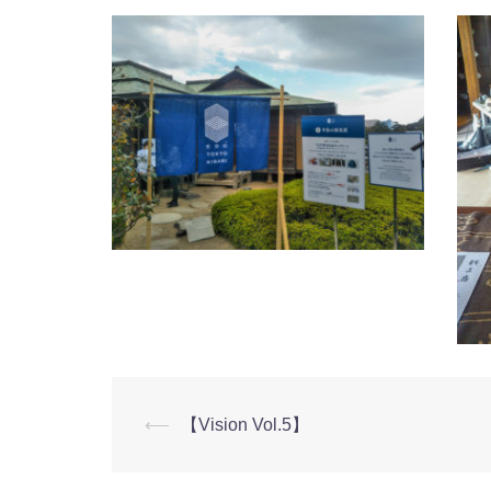
投
⟵
【Vision Vol.5】
稿