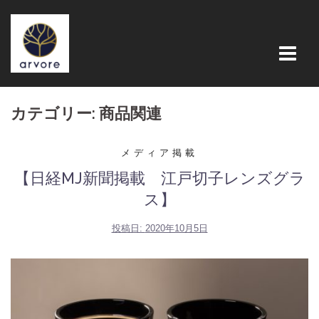
コ
ン
テ
ン
ツ
へ
カテゴリー: 商品関連
ス
キ
メディア掲載
ッ
【日経MJ新聞掲載 江戸切子レンズグラ
プ
ス】
投稿日:
2020年10月5日